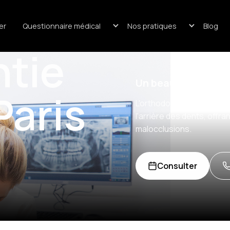
er
Questionnaire médical
Nos pratiques
Blog
tie
Un beau sourire, à 
Paris
L'orthodontie linguale est
l'arrière des dents, offr
malocclusions.
Consulter