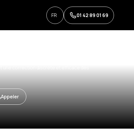
FR
01 42 89 01 69
tout âge
 une méthode qui utilise des appareils fixés à
ant une correction discrète et efficace des
Appeler