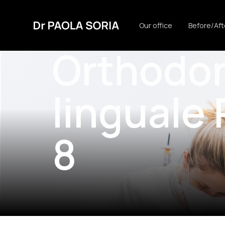
Our office
Before/Aft
Orthodontie Adulte
Orthodon
linguale 
8