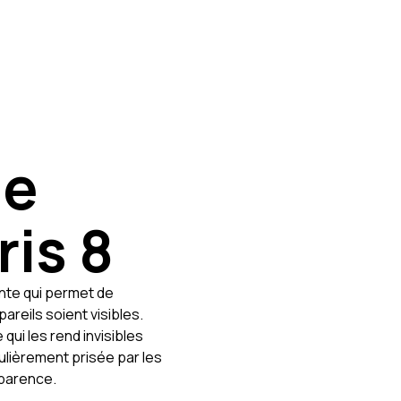
ie
ris 8
ante qui permet de
areils soient visibles.
 qui les rend invisibles
ulièrement prisée par les
pparence.