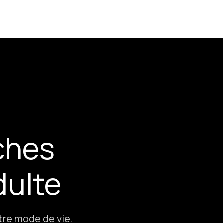
ches
dulte
tre mode de vie.