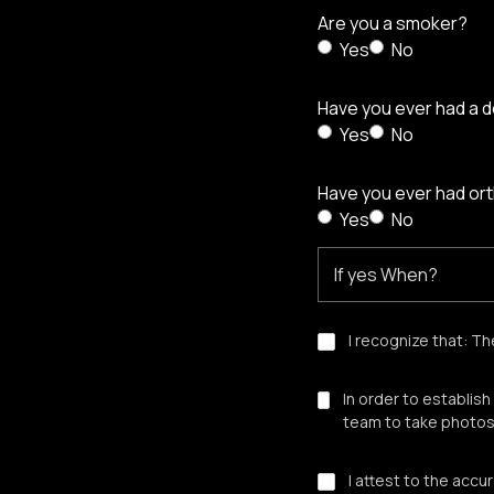
Are you a smoker?
Yes
No
Have you ever had a d
Yes
No
Have you ever had or
Yes
No
I recognize that: T
In order to establis
team to take photos
I attest to the accu