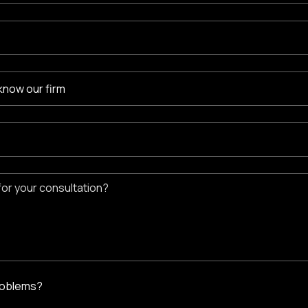
roblems?