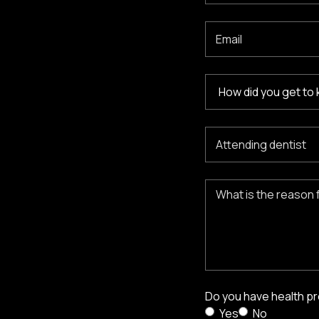
Do you have health p
Yes
No