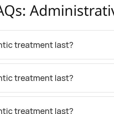
AQs: Administrati
tic treatment last?
tic treatment last?
tic treatment last?