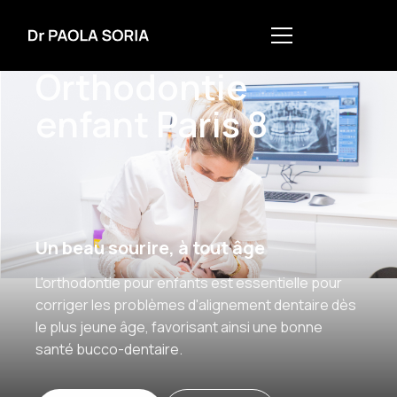
Orthodontie Adulte
Orthodontie
enfant Paris 8
Un beau sourire, à tout âge
L'orthodontie pour enfants est essentielle pour
corriger les problèmes d'alignement dentaire dès
le plus jeune âge, favorisant ainsi une bonne
santé bucco-dentaire.