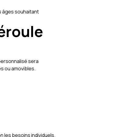
us âges souhaitant
éroule
personnalisé sera
es ou amovibles.
n les besoins individuels.