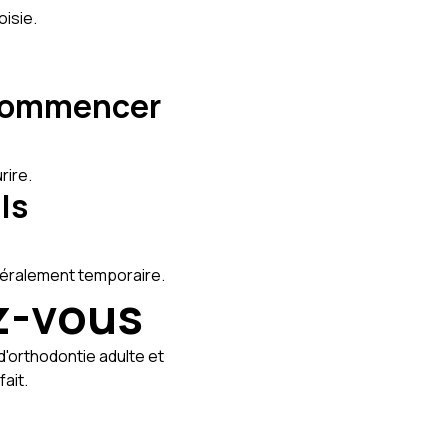
oisie.
 commencer
rire.
ls
énéralement temporaire.
z-vous
'orthodontie adulte et
ait.