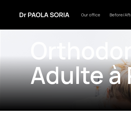
Our office
Before/Aft
Orthodontie Adulte
Orthodon
Adulte à 