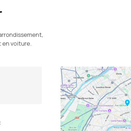
r
 arrondissement,
 en voiture.
E