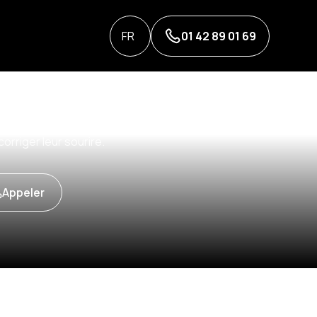
FR
01 42 89 01 69
tout âge
éservée qu'aux enfants. De plus en plus
orriger leur sourire.
Appeler