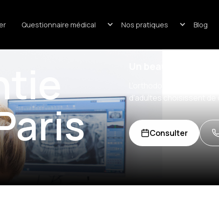
er
Questionnaire médical
Nos pratiques
Blog
tie
Un beau sourire, à 
L'orthodontie n'est pas r
d'adultes choisissent de c
Paris
Consulter