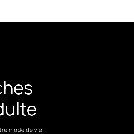
ches
dulte
tre mode de vie.