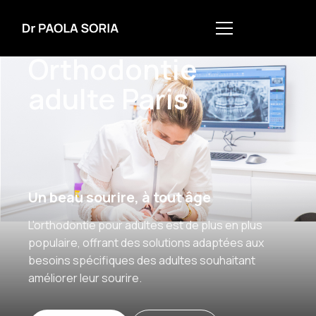
Orthodontie Adulte
Orthodontie
adulte Paris
Un beau sourire, à tout âge
L'orthodontie pour adultes est de plus en plus
populaire, offrant des solutions adaptées aux
besoins spécifiques des adultes souhaitant
améliorer leur sourire.