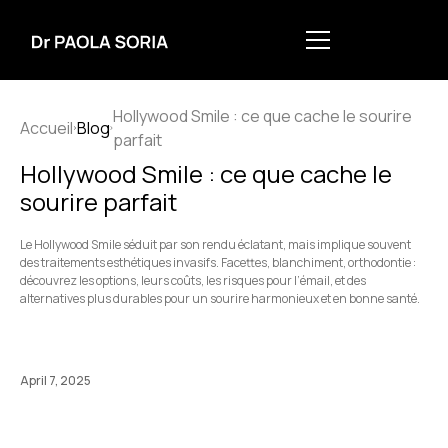
Hollywood Smile : ce que cache le sourire
Accueil
Blog
parfait
Hollywood Smile : ce que cache le
sourire parfait
Le Hollywood Smile séduit par son rendu éclatant, mais implique souvent
des traitements esthétiques invasifs. Facettes, blanchiment, orthodontie :
découvrez les options, leurs coûts, les risques pour l’émail, et des
alternatives plus durables pour un sourire harmonieux et en bonne santé.
April 7, 2025