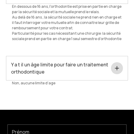
En dessous de 16 ans, l'orthodontie est prise en partie en charge
par la sécurité sociale et la mutuelle prend le relais.
Au delà de 16 ans , la sécurité sociale ne prend rien en charge et
il faut interroger votre mutuelle afin de connaitre leur grille de
remboursement pour votre contrat.
Particularité pour les cas nécessitant une chirurgie: la sécurité
sociale prend en partie en charge 1 seul semestre d'orthodontie
Y a t il un âge limite pour faire un traitement
orthodontique
Non, aucune limite d'age