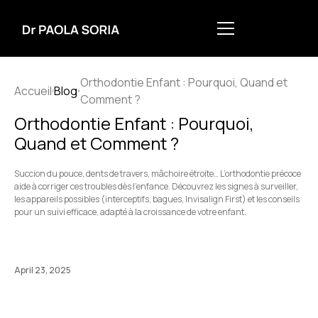
Orthodontie Enfant : Pourquoi, Quand et
Accueil
Blog
Comment ?
Orthodontie Enfant : Pourquoi,
Quand et Comment ?
Succion du pouce, dents de travers, mâchoire étroite… L’orthodontie précoce
aide à corriger ces troubles dès l’enfance. Découvrez les signes à surveiller,
les appareils possibles (interceptifs, bagues, Invisalign First) et les conseils
pour un suivi efficace, adapté à la croissance de votre enfant.
April 23, 2025