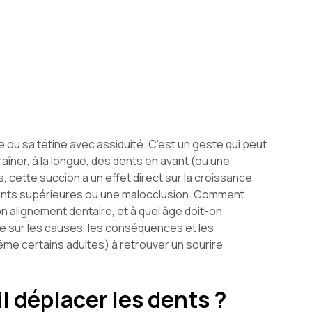
ce ou sa tétine avec assiduité. C’est un geste qui peut
aîner, à la longue, des dents en avant (ou une
cette succion a un effet direct sur la croissance
ents supérieures ou une malocclusion. Comment
n alignement dentaire, et à quel âge doit-on
re sur les causes, les conséquences et les
ême certains adultes) à retrouver un sourire
l déplacer les dents ?