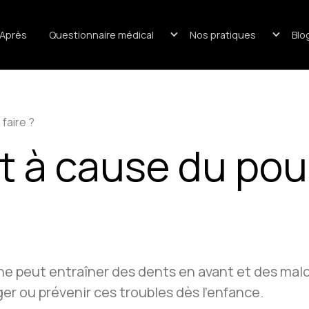
/Après
Questionnaire médical
Nos pratiques
Blo
faire ?
 à cause du pouc
ne peut entraîner des dents en avant et des malo
er ou prévenir ces troubles dès l’enfance.