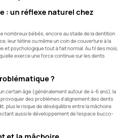
 : un réflexe naturel chez
 De nombreux bébés, encore au stade de la dentition
uce, leur tétine ou même un coin de couverture à la
e et psychologique tout à fait normal. Au fil des mois,
 qu’elle exerce une force continue sur les dents
problématique ?
un certain âge (généralement autour de 4-6 ans), la
eut provoquer des problèmes d’alignement des dents
t, plus le risque de déséquilibre entre la mâchoire
fectant aussi le développement de l’espace bucco-
nt et la mâchoire