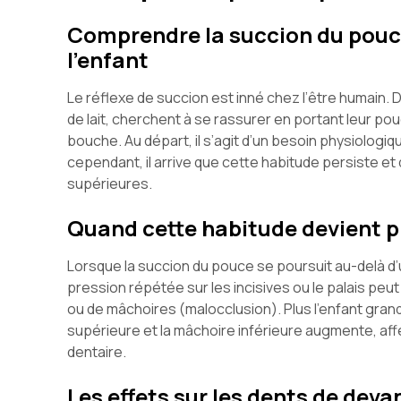
Comprendre la succion du pouce
l’enfant
Le réflexe de succion est inné chez l’être humain.
de lait, cherchent à se rassurer en portant leur po
bouche. Au départ, il s’agit d’un besoin physiologiqu
cependant, il arrive que cette habitude persiste et
supérieures.
Quand cette habitude devient 
Lorsque la succion du pouce se poursuit au-delà d’
pression répétée sur les incisives ou le palais p
ou de mâchoires (malocclusion). Plus l’enfant grandi
supérieure et la mâchoire inférieure augmente, af
dentaire.
Les effets sur les dents de deva