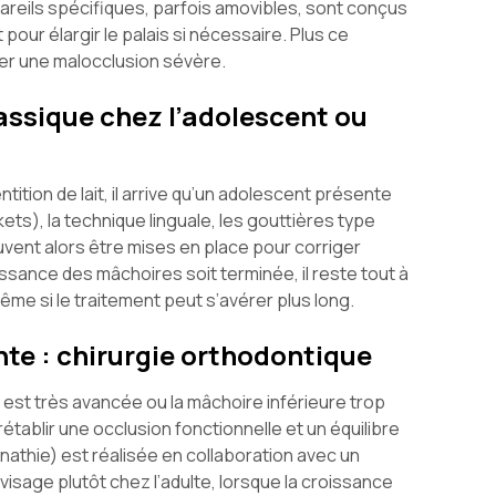
pareils spécifiques, parfois amovibles, sont conçus
our élargir le palais si nécessaire. Plus ce
iter une malocclusion sévère.
assique chez l’adolescent ou
ntition de lait, il arrive qu’un adolescent présente
ts), la technique linguale, les gouttières type
uvent alors être mises en place pour corriger
oissance des mâchoires soit terminée, il reste tout à
ême si le traitement peut s’avérer plus long.
te : chirurgie orthodontique
 est très avancée ou la mâchoire inférieure trop
établir une occlusion fonctionnelle et un équilibre
athie) est réalisée en collaboration avec un
nvisage plutôt chez l’adulte, lorsque la croissance