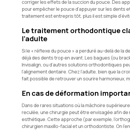
corriger les effets de la succion du pouce. Des ap
pour empêcher le pouce d’appuyer sur les dents et p
traitement est entrepris tôt, plus il est simple d’év
Le traitement orthodontique cl
l’adulte
Si le « réflexe du pouce » a perduré au-delà de la de
déjà des dents trop en avant. Les bagues (ou bracke
Invisalign, ou d’autres solutions orthodontiques pe
l’alignement dentaire. Chez l’adulte, bien que la cr
fait possible de retrouver un sourire harmonieux, m
En cas de déformation importan
Dans de rares situations où la mâchoire supérieure
reculée, une chirurgie peut être envisagée afin de r
esthétique. Cette approche (par exemple, l’orthogn
chirurgien maxillo-facial et un orthodontiste. On l’e