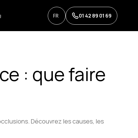
FR
01 42 89 01 69
g
e : que faire
cclusions. Découvrez les causes, les