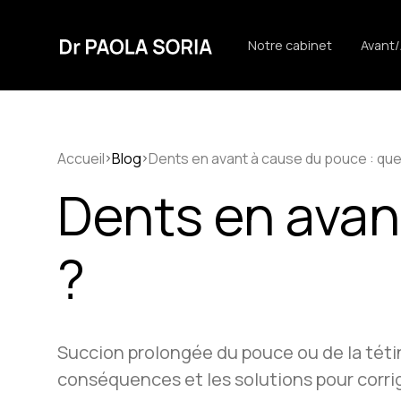
Notre cabinet
Avant
Accueil
Blog
Dents en avant à cause du pouce : que 
Dents en avant
?
Succion prolongée du pouce ou de la téti
conséquences et les solutions pour corrig