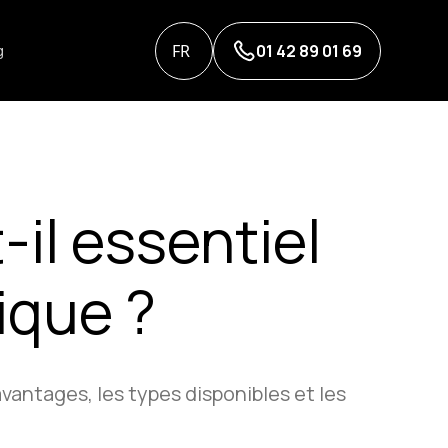
FR
01 42 89 01 69
g
-il essentiel
ique ?
vantages, les types disponibles et les