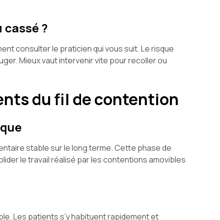
u cassé ?
ent consulter le praticien qui vous suit. Le risque
er. Mieux vaut intervenir vite pour recoller ou
nts du fil de contention
ique
 dentaire stable sur le long terme. Cette phase de
lider le travail réalisé par les contentions amovibles
isible. Les patients s’y habituent rapidement et