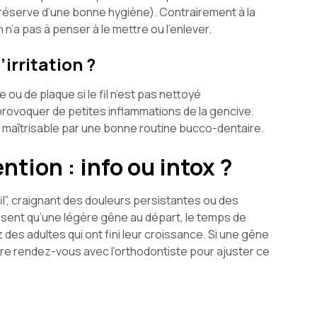
réserve d’une bonne hygiène). Contrairement à la
n n’a pas à penser à le mettre ou l’enlever.
irritation ?
 ou de plaque si le fil n’est pas nettoyé
provoquer de petites inflammations de la gencive.
nt maîtrisable par une bonne routine bucco-dentaire.
ntion : info ou intox ?
il”, craignant des douleurs persistantes ou des
essent qu’une légère gêne au départ, le temps de
ez des adultes qui ont fini leur croissance. Si une gêne
re rendez-vous avec l’orthodontiste pour ajuster ce