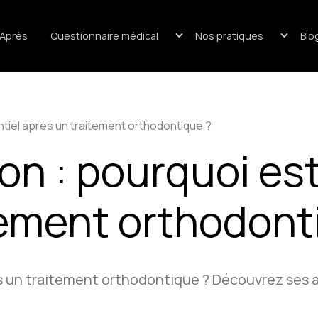
/Après
Questionnaire médical
Nos pratiques
Blo
entiel après un traitement orthodontique ?
ion : pourquoi est
tement orthodont
s un traitement orthodontique ? Découvrez ses a