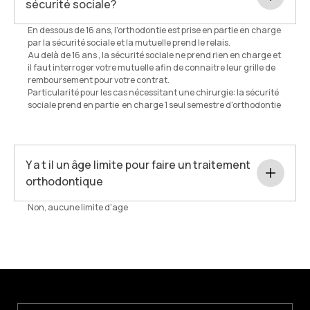
sécurité sociale?
En dessous de 16 ans, l'orthodontie est prise en partie en charge
par la sécurité sociale et la mutuelle prend le relais.
Au delà de 16 ans , la sécurité sociale ne prend rien en charge et
il faut interroger votre mutuelle afin de connaitre leur grille de
remboursement pour votre contrat.
Particularité pour les cas nécessitant une chirurgie: la sécurité
sociale prend en partie en charge 1 seul semestre d'orthodontie
Y a t il un âge limite pour faire un traitement
orthodontique
Non, aucune limite d'age