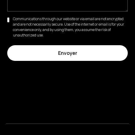
Communications through our website or via email are not encrypted
and are not necessarily secure. Use of the internet or email is for your
convenience only, and by using them, you assume the risk of
unauthorized use.
86 Rue de Miromesnil, 75008 Paris
01 42 89 01 69
Cabinet d'Orthodontie Esthétique
- Dr Paola Soria