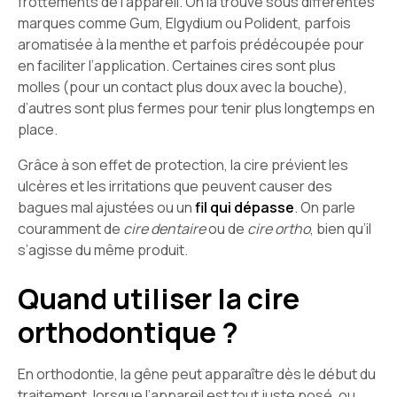
frottements de l’appareil. On la trouve sous différentes
marques comme Gum, Elgydium ou Polident, parfois
aromatisée à la menthe et parfois prédécoupée pour
en faciliter l’application. Certaines cires sont plus
molles (pour un contact plus doux avec la bouche),
d’autres sont plus fermes pour tenir plus longtemps en
place.
Grâce à son effet de protection, la cire prévient les
ulcères et les irritations que peuvent causer des
bagues mal ajustées ou un
fil qui dépasse
. On parle
couramment de
cire dentaire
ou de
cire ortho
, bien qu’il
s’agisse du même produit.
Quand utiliser la cire
orthodontique ?
En orthodontie, la gêne peut apparaître dès le début du
traitement, lorsque l’appareil est tout juste posé, ou