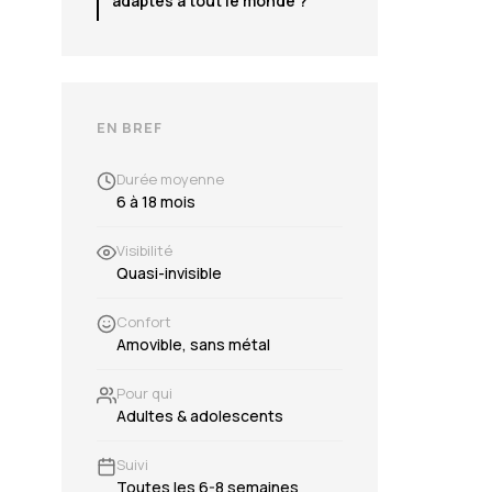
adaptés à tout le monde ?
EN BREF
Durée moyenne
6 à 18 mois
Visibilité
Quasi-invisible
Confort
Amovible, sans métal
Pour qui
Adultes & adolescents
Suivi
Toutes les 6-8 semaines