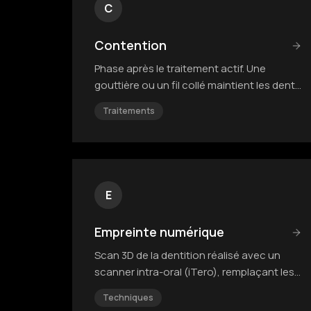
C
Contention
Phase après le traitement actif. Une
gouttière ou un fil collé maintient les dents
dans leur nouvelle position.
Traitements
E
Empreinte numérique
Scan 3D de la dentition réalisé avec un
scanner intra-oral (iTero), remplaçant les
empreintes classiques en silicone.
Techniques