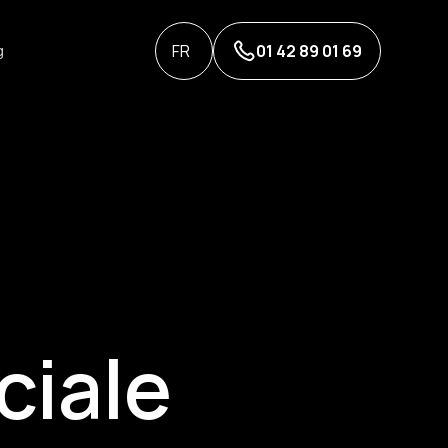
FR
01 42 89 01 69
g
ciale