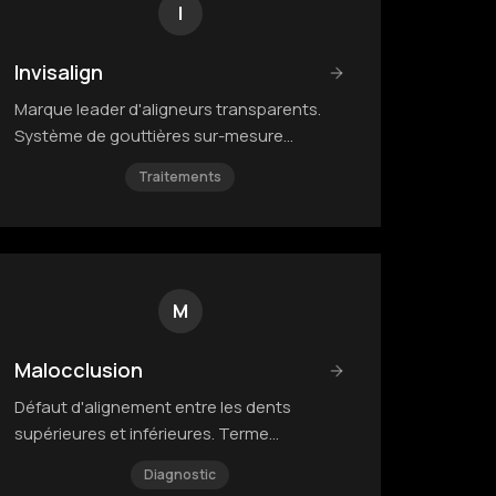
I
Invisalign
Marque leader d'aligneurs transparents.
Système de gouttières sur-mesure
fabriquées à partir d'un scan 3D.
Traitements
M
Malocclusion
Défaut d'alignement entre les dents
supérieures et inférieures. Terme
englobant les différents types de
Diagnostic
décalage.