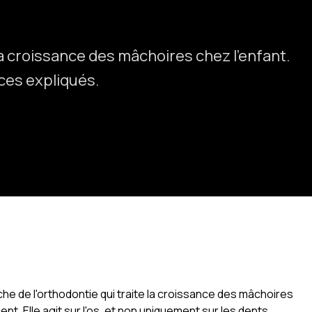
la croissance des mâchoires chez l'enfant.
ices expliqués.
he de l'orthodontie qui traite la croissance des mâchoires
cent. Elle agit sur l'os, et non uniquement sur les dents,