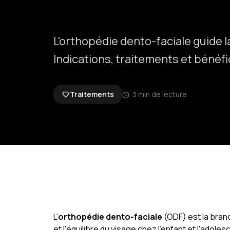
L'orthopédie dento-faciale guide 
Indications, traitements et bénéf
Traitements
3 min de lecture
L'
orthopédie dento-faciale
(ODF) est la branc
et l'équilibre du visage chez l'enfant et l'adoles