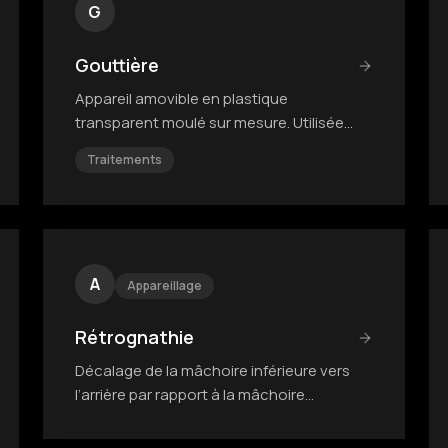
G
Gouttière
Appareil amovible en plastique
transparent moulé sur mesure. Utilisée
pour le traitement actif ou la contention.
Traitements
A
Appareillage
Rétrognathie
Décalage de la mâchoire inférieure vers
l’arrière par rapport à la mâchoire
supérieure.