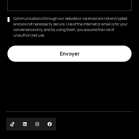
Communications through our website or via email are not encrypted
and are not necessarily secure. Use of the internet or email is for your
convenience only, and by using them, you assume the risk of
unauthorized use.
86 Rue de Miromesnil, 75008 Paris
01 42 89 01 69
Cabinet d'Orthodontie Esthétique
- Dr Paola Soria