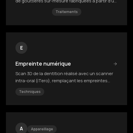
de gouttières sur-mesure fabriquées à partir d'un
scan 3D.
Traitements
E
Empreinte numérique
Scan 3D de la dentition réalisé avec un scanner
intra-oral (iTero), remplaçant les empreintes
classiques en silicone.
Techniques
A
Appareillage