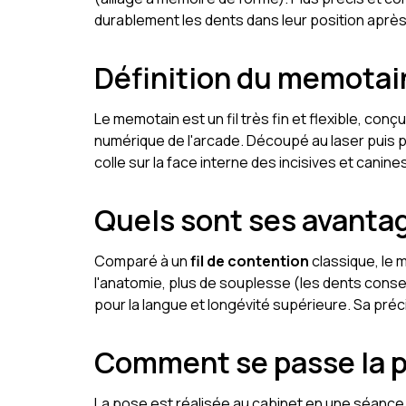
durablement les dents dans leur position après
Définition du memotai
Le memotain est un fil très fin et flexible, con
numérique de l'arcade. Découpé au laser puis po
colle sur la face interne des incisives et canines
Quels sont ses avanta
Comparé à un
fil de contention
classique, le 
l'anatomie, plus de souplesse (les dents conse
pour la langue et longévité supérieure. Sa préci
Comment se passe la p
La pose est réalisée au cabinet en une séance