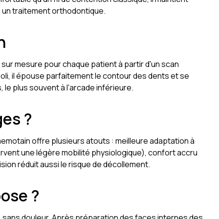
 un traitement orthodontique.
n
çu sur mesure pour chaque patient à partir d'un scan
li, il épouse parfaitement le contour des dents et se
, le plus souvent à l'arcade inférieure.
ges ?
memotain offre plusieurs atouts : meilleure adaptation à
rvent une légère mobilité physiologique), confort accru
sion réduit aussi le risque de décollement.
ose ?
, sans douleur. Après préparation des faces internes des