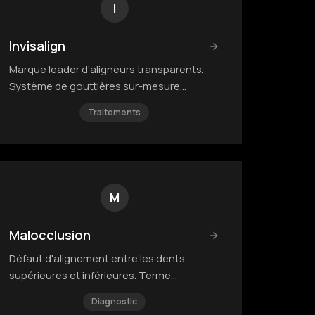
I
Invisalign
Marque leader d'aligneurs transparents.
Système de gouttières sur-mesure
fabriquées à partir d'un scan 3D.
Traitements
M
Malocclusion
Défaut d'alignement entre les dents
supérieures et inférieures. Terme
englobant les différents types de
Diagnostic
décalage.