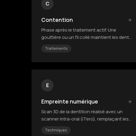
C
Contention
Phase après le traitement actif. Une
gouttière ou un fil collé maintient les dents
dans leur nouvelle position.
Traitements
E
Empreinte numérique
Scan 3D de la dentition réalisé avec un
scanner intra-oral (iTero), remplaçant les
empreintes classiques en silicone.
Techniques