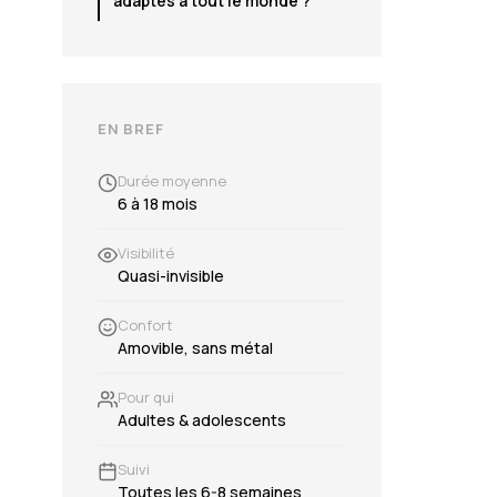
adaptés à tout le monde ?
EN BREF
Durée moyenne
6 à 18 mois
Visibilité
Quasi-invisible
Confort
Amovible, sans métal
Pour qui
Adultes & adolescents
Suivi
Toutes les 6-8 semaines