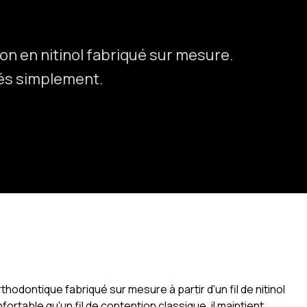
on en nitinol fabriqué sur mesure.
ués simplement.
thodontique fabriqué sur mesure à partir d'un fil de nitinol
ortable qu'un fil de contention classique, il maintient