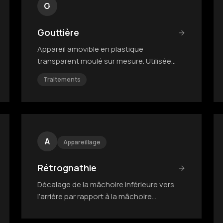
G
Gouttière
Appareil amovible en plastique
transparent moulé sur mesure. Utilisée
pour le traitement actif ou la contention.
Traitements
A
Appareillage
Rétrognathie
Décalage de la mâchoire inférieure vers
l’arrière par rapport à la mâchoire
supérieure.