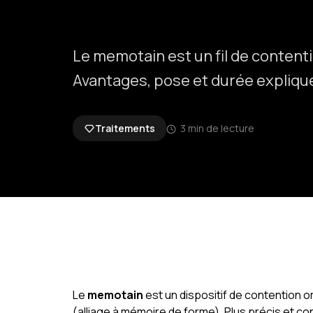
Le memotain est un fil de contenti
Avantages, pose et durée expliq
Traitements
3 min de lecture
Le
memotain
est un dispositif de contention or
(alliage à mémoire de forme). Plus précis et conf