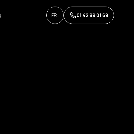
FR
01 42 89 01 69
g