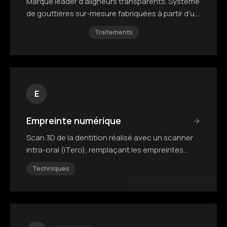
Marque leader d'aligneurs transparents. Système
de gouttières sur-mesure fabriquées à partir d'un
scan 3D.
Traitements
E
Empreinte numérique
Scan 3D de la dentition réalisé avec un scanner
intra-oral (iTero), remplaçant les empreintes
classiques en silicone.
Techniques