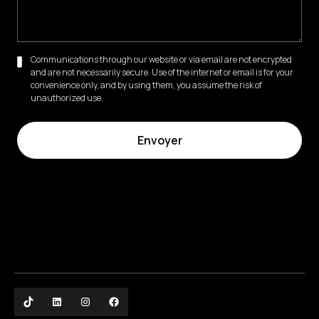
Communications through our website or via email are not encrypted
and are not necessarily secure. Use of the internet or email is for your
convenience only, and by using them, you assume the risk of
unauthorized use.
86 Rue de Miromesnil, 75008 Paris
01 42 89 01 69
Cabinet d'Orthodontie Esthétique
- Dr Paola Soria