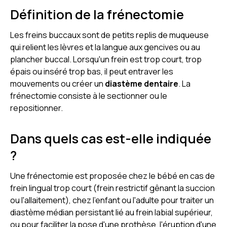
Définition de la frénectomie
Les freins buccaux sont de petits replis de muqueuse
qui relient les lèvres et la langue aux gencives ou au
plancher buccal. Lorsqu'un frein est trop court, trop
épais ou inséré trop bas, il peut entraver les
mouvements ou créer un
diastème dentaire
. La
frénectomie consiste à le sectionner ou le
repositionner.
Dans quels cas est-elle indiquée
?
Une frénectomie est proposée chez le bébé en cas de
frein lingual trop court (frein restrictif gênant la succion
ou l'allaitement), chez l'enfant ou l'adulte pour traiter un
diastème médian persistant lié au frein labial supérieur,
ou pour faciliter la pose d'une prothèse, l'éruption d'une